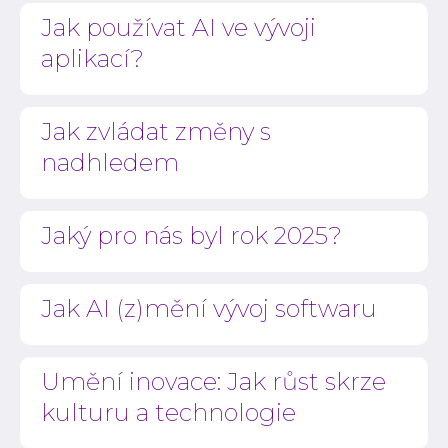
Ke st
Jak používat AI ve vývoji
Událos
aplikací?
Event
C-Sui
Jak zvládat změny s
QA M
O INVE
nadhledem
Kdo 
Karié
Jaký pro nás byl rok 2025?
Konta
Jak AI (z)mění vývoj softwaru
Umění inovace: Jak růst skrze
kulturu a technologie