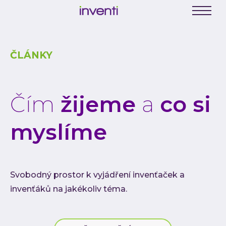
C
E
Menu
K
ČLÁNKY
Busine
Digit
Digit
Čím
žijeme
a
co si
Digit
myslíme
INVEN
Softwa
Webo
Mobil
Svobodný prostor k vyjádření invenťaček a
invenťáků na jakékoliv téma.
Enter
Portá
řešení