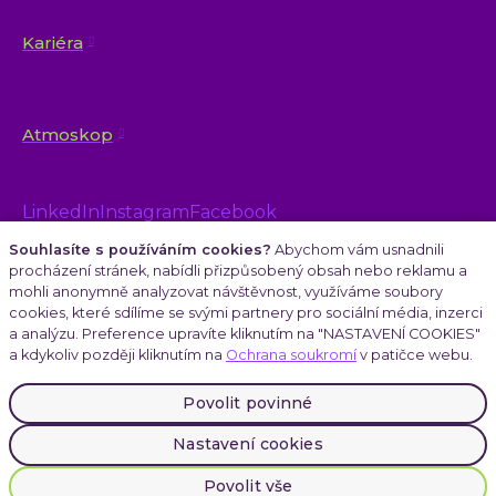
Kariéra
Atmoskop
LinkedIn
Instagram
Facebook
Souhlasíte s používáním cookies?
Abychom vám usnadnili
procházení stránek, nabídli přizpůsobený obsah nebo reklamu a
mohli anonymně analyzovat návštěvnost, využíváme soubory
cookies, které sdílíme se svými partnery pro sociální média, inzerci
a analýzu. Preference upravíte kliknutím na "NASTAVENÍ COOKIES"
a kdykoliv později kliknutím na
Ochrana soukromí
v patičce webu.
Cookies
|
Ochrana soukromí
Povolit povinné
Nastavení cookies
INVENTI, Plynární 1617/10, Praha 7
Povolit vše