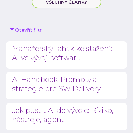
VŠECHNY ČLÁNKY
Low-
Atlas
Cloud
Otevřít filtr
AI i
Techno
Manažerský tahák ke stažení:
Quali
AI ve vývoji softwaru
Konzu
Outso
AI Handbook: Prompty a
Rozší
strategie pro SW Delivery
týmu
INVEN
Refer
Jak pustit AI do vývoje: Riziko,
Materi
nástroje, agenti
Článk