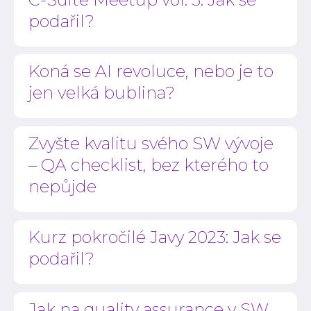
podařil?
Koná se AI revoluce, nebo je to
jen velká bublina?
Zvyšte kvalitu svého SW vývoje
– QA checklist, bez kterého to
nepůjde
Kurz pokročilé Javy 2023: Jak se
podařil?
Jak na quality assurance v SW