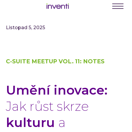
C
E
Menu
K
Listopad 5, 2025
Busine
Digit
Digit
C-SUITE MEETUP VOL. 11: NOTES
Digit
INVEN
Softwa
Umění inovace:
Webo
Mobil
Jak růst skrze
Enter
kulturu
a
Portá
řešení