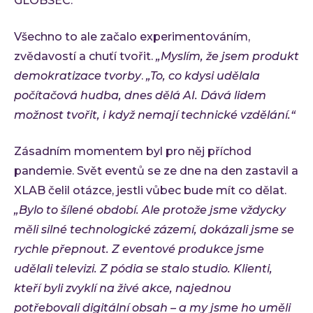
GLOBSEC.
Všechno to ale začalo experimentováním,
zvědavostí a chuťí tvořit.
„Myslím, že jsem produkt
demokratizace tvorby
.
„To, co kdysi udělala
počítačová hudba, dnes dělá AI. Dává lidem
možnost tvořit, i když nemají technické vzdělání.“
Zásadním momentem byl pro něj příchod
pandemie. Svět eventů se ze dne na den zastavil a
XLAB čelil otázce, jestli vůbec bude mít co dělat.
„Bylo to šílené období. Ale protože jsme vždycky
měli silné technologické zázemí, dokázali jsme se
rychle přepnout. Z eventové produkce jsme
udělali televizi. Z pódia se stalo studio. Klienti,
kteří byli zvyklí na živé akce, najednou
potřebovali digitální obsah – a my jsme ho uměli