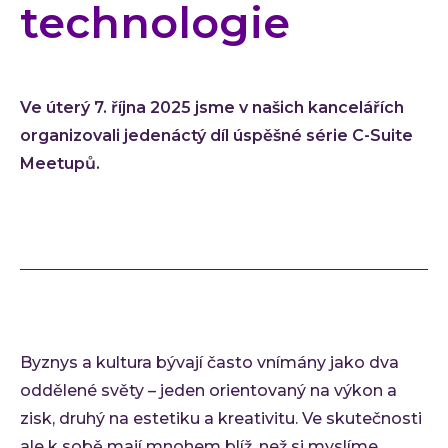
technologie
Low-
Atlas
Cloud
Ve úterý 7. října 2025 jsme v našich kancelářích
AI i
organizovali jedenáctý díl úspěšné série C-Suite
Techno
Meetupů.
Quali
Konzu
Outso
Rozší
týmu
INVEN
Byznys a kultura bývají často vnímány jako dva
Refer
Materi
oddělené světy – jeden orientovaný na výkon a
Článk
zisk, druhý na estetiku a kreativitu. Ve skutečnosti
ale k sobě mají mnohem blíž, než si myslíme.