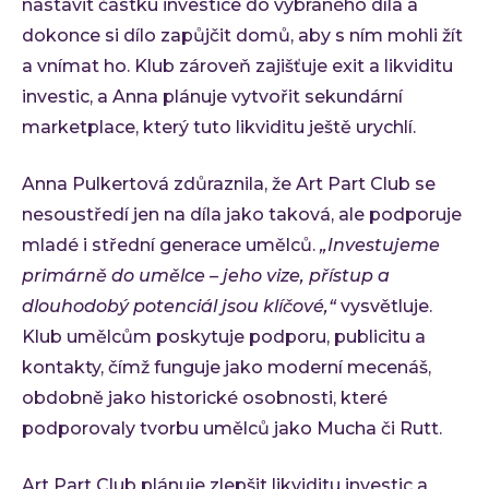
nastavit částku investice do vybraného díla a
dokonce si dílo zapůjčit domů, aby s ním mohli žít
a vnímat ho. Klub zároveň zajišťuje exit a likviditu
investic, a Anna plánuje vytvořit sekundární
marketplace, který tuto likviditu ještě urychlí.
Anna Pulkertová zdůraznila, že Art Part Club se
nesoustředí jen na díla jako taková, ale podporuje
mladé i střední generace umělců.
„Investujeme
primárně do umělce – jeho vize, přístup a
dlouhodobý potenciál jsou klíčové,“
vysvětluje.
Klub umělcům poskytuje podporu, publicitu a
kontakty, čímž funguje jako moderní mecenáš,
obdobně jako historické osobnosti, které
podporovaly tvorbu umělců jako Mucha či Rutt.
Art Part Club plánuje zlepšit likviditu investic a