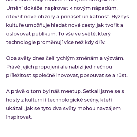
Ke st
Umění dokáže inspirovat k novým nápadům,
Událos
otevřít nové obzory a přinášet unikátnost. Byznys
Event
kultuře umožňuje hledat nové cesty, jak tvořit a
C-Sui
oslovovat publikum. To vše ve světě, který
QA M
technologie proměňují více než kdy dřív.
O INVE
Kdo 
Oba světy dnes čelí rychlým změnám a výzvám.
Právě jejich propojení ale nabízí jedinečnou
Karié
příležitost společně inovovat, posouvat se a růst.
Konta
A právě o tom byl náš meetup. Setkali jsme se s
hosty z kulturní i technologické scény, kteří
ukázali, jak se tyto dva světy mohou navzájem
inspirovat.