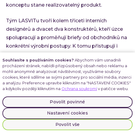
konceptu stane realizovatelný produkt.
Tým LASVITu tvoří kolem třiceti interních
designérů a dvacet dva konstruktérů, kteří úzce
spolupracují a proměňují briefy od obchodníků na
konkrétní výrobní postupy. K tomu přistupují i
externí renomovaná designérská studia z Kanady,
Souhlasíte s používáním cookies?
Abychom vám usnadnili
Austrálie nebo Japonska. Každý projekt vyžaduje
procházení stránek, nabídli přizpůsobený obsah nebo reklamu a
precizní koordinaci mezi designem, technologií a
mohli anonymně analyzovat návštěvnost, využíváme soubory
cookies, které sdílíme se svými partnery pro sociální média, inzerci
výrobou, aby výsledný produkt splnil nejen
a analýzu. Preference upravíte kliknutím na "NASTAVENÍ COOKIES"
estetické, ale i regulativní požadavky jednotlivých
a kdykoliv později kliknutím na
Ochrana soukromí
v patičce webu.
destinací.
Povolit povinné
Jakub zdůrazňuje tři klíčové hodnoty, které řídí
Nastavení cookies
firemní kulturu LASVITu: lásku k práci, inovaci a
Povolit vše
odpovědnost.
„Děláme všechno pro klienta, aby