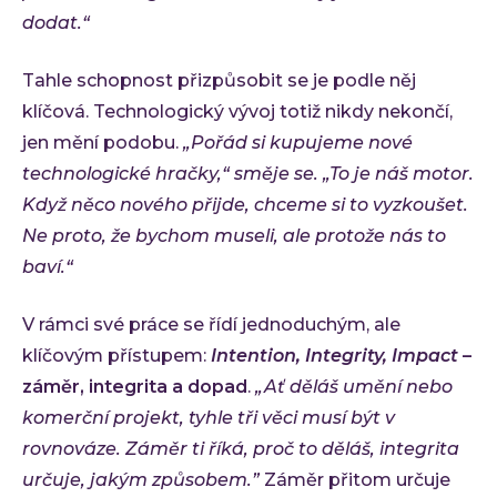
dodat.“
Tahle schopnost přizpůsobit se je podle něj
klíčová. Technologický vývoj totiž nikdy nekončí,
jen mění podobu.
„Pořád si kupujeme nové
technologické hračky,“ směje se. „To je náš motor.
Když něco nového přijde, chceme si to vyzkoušet.
Ne proto, že bychom museli, ale protože nás to
baví.“
V rámci své práce se řídí jednoduchým, ale
klíčovým přístupem:
Intention, Integrity, Impact
–
záměr, integrita a dopad
.
„Ať děláš umění nebo
komerční projekt, tyhle tři věci musí být v
rovnováze. Záměr ti říká, proč to děláš, integrita
určuje, jakým způsobem.”
Záměr přitom určuje