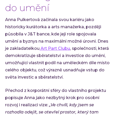
do umění
Anna Pulkertová začínala svou kariéru jako
historicky kurátorka a arts manažerka, později
působila v J&T bance, kde její role spojovala
umění a byznys na maximální možné úrovni. Dnes
je zakladatelkou
Art Part Clubu
, společnosti, která
demokratizuje sběratelství a investice do umění,
umožňující vlastnit podíl na uměleckém díle místo
celého objektu, což výrazně usnadňuje vstup do
světa investic a sběratelství.
Přechod z korporátní sféry do vlastního projektu
popisuje Anna jako nezbytný krok pro osobní
rozvoj i realizaci vize:
„Ve chvíli, kdy jsem se
rozhodla odejít, se otevřel prostor, který tam