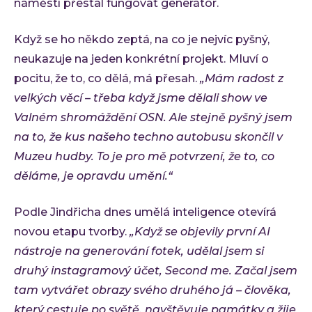
náměstí přestal fungovat generátor.
Když se ho někdo zeptá, na co je nejvíc pyšný,
neukazuje na jeden konkrétní projekt. Mluví o
pocitu, že to, co dělá, má přesah.
„Mám radost z
velkých věcí – třeba když jsme dělali show ve
Valném shromáždění OSN. Ale stejně pyšný jsem
na to, že kus našeho techno autobusu skončil v
Muzeu hudby. To je pro mě potvrzení, že to, co
děláme, je opravdu umění.“
Podle Jindřicha dnes umělá inteligence otevírá
novou etapu tvorby.
„Když se objevily první AI
nástroje na generování fotek, udělal jsem si
druhý instagramový účet, Second me. Začal jsem
tam vytvářet obrazy svého druhého já – člověka,
který cestuje po světě, navštěvuje památky a žije