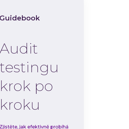
Ke
Guidebook
Událo
Ev
C-
Audit
QA
O IN
testingu
Kd
Ka
krok po
Ko
kroku
Zjistěte, jak efektivně probíhá