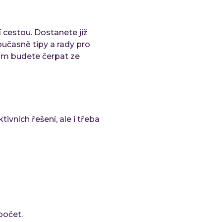
 cestou. Dostanete již
učasně tipy a rady pro
tom budete čerpat ze
vních řešení, ale i třeba
zpočet.