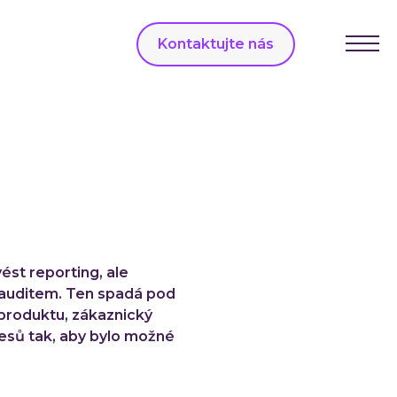
C
E
Kontaktujte nás
Men
Busin
Di
Di
Di
ka
IN
Soft
st reporting, ale
 auditem. Ten spadá pod
We
 produktu, zákaznický
Mo
ocesů tak, aby bylo možné
En
Po
ře