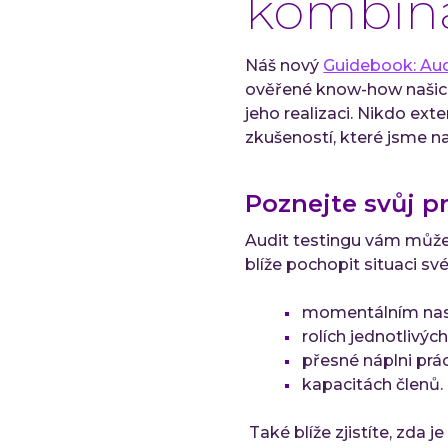
kombina
Náš nový
Guidebook: Aud
ověřené know-how našich 
jeho realizaci. Nikdo ex
zkušeností, které jsme n
Poznejte svůj pr
Audit testingu vám může 
blíže pochopit situaci s
momentálním nas
rolích jednotlivých
přesné náplni prác
kapacitách členů.
Také blíže zjistíte, zda