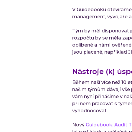
V Guidebooku otevíráme 
management, vývojáře a t
Tým by měl disponovat po
rozpočtu by se měla zapo
oblíbené a námi ověřené
jsou placené, například 
Nástroje (k) ús
Během naší více než 10let
našim týmům dávají vše p
vám nyní přinášíme v naš
při něm pracovat s týmem,
vyhodnocovat.
Nový
Guidebook: Audit T
jej o příklady z reálných 