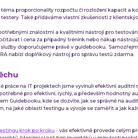
téma proporcionality rozpočtu či rozložení kapacit a 
estery. Také přidáváme vlastní zkušenosti z klientských 
třebnými znalostmi a kvalitními nástroji pro testován
čítávat i cena za případný trénink nebo nákup nástroj
 služby doporučujeme právě v guidebooku. Samozřejmě
JIRA nabízí doplňkový nástroj pro správu testů zdarma.
pěchu
é práce na IT projektech jsme vyvinuli efektivní auditní 
otřebné pro efektivní, rychlý, a především hodnotný au
em Guidebooku, kde se dozvíte, jak se správně na audit 
 na jaké oblasti testingu a vývoje se zaměřit a jak kaž
estingu krok po kroku
vás efektivně provede celým p
projektů, kterými si náš tým invenťáků v minulosti prošel