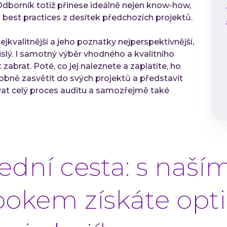
 Odborník totiž přinese ideálně nejen know-how,
a best practices z desítek předchozích projektů.
jkvalitnější a jeho poznatky nejperspektivnější,
islý. I samotný výběr vhodného a kvalitního
abrat. Poté, co jej naleznete a zaplatíte, ho
bně zasvětit do svých projektů a představit
at celý proces auditu a samozřejmě také
řední cesta: s naší
okem získáte opt