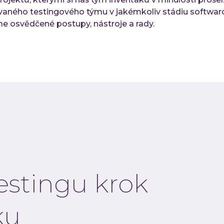
ovaného testingového týmu v jakémkoliv stádiu softwar
 osvědčené postupy, nástroje a rady.
estingu krok
ku