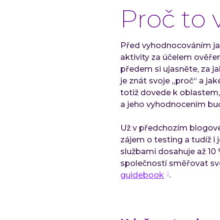
Proč to
Před vyhodnocováním jak
aktivity za účelem ověřen
předem si ujasněte, za j
je znát svoje „proč“ a j
totiž dovede k oblastem
a jeho vyhodnocením bu
Už v předchozím blogov
zájem o testing a tudíž i
službami dosahuje až 10 
společností směřovat svo
guidebook
.