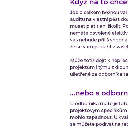
Když na to chce
Jde o celkem běžnou vari
auditu na vlastní pěst d
muset platit ani školit. 
nemáte osvojené efektivn
vás nebude příliš vhodná
že se vám podařit z vaš
Může totiž dojít k nepř
projektům i týmu z dlouh
ušetřené za odborníka t
…nebo s odborn
U odborníka máte jistotu
projektovým specifikům a
mohlo zapadnout. U kvali
se můžete podívat na rec