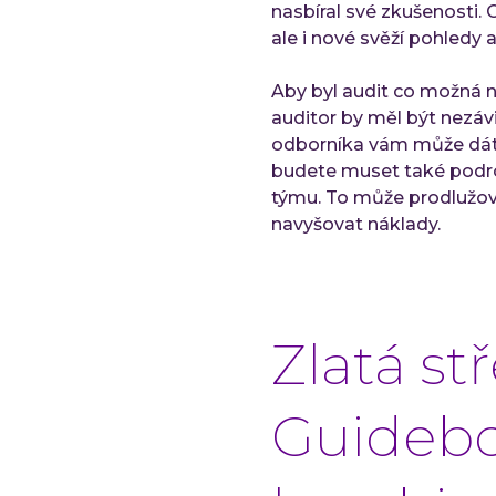
nasbíral své zkušenosti.
ale i nové svěží pohledy 
Aby byl audit co možná ne
auditor by měl být nezáv
odborníka vám může dát z
budete muset také podro
týmu. To může prodlužov
navyšovat náklady.
Zlatá st
Guidebo