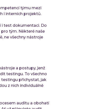
kompetencí týmu mezi
i interních projektů.
í i test dokumentaci. Do
ů pro tým. Některé naše
, ne všechny nástroje
nástroje a postupy, jenž
dit testingu. To všechno
testingu přichystat, jak
dou z nich individuálně
rocesem auditu a obohatí
. Ať už plánujete audit