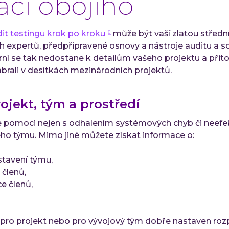
ci obojího
it testingu krok po kroku
může být vaší zlatou střední
expertů, předpřipravené osnovy a nástroje auditu a so
terní se tak nedostane k detailům vašeho projektu a při
abrali v desítkách mezinárodních projektů.
ojekt, tým a prostředí
pomoci nejen s odhalením systémových chyb či neefekti
vého týmu. Mimo jiné můžete získat informace o:
tavení týmu,
 členů,
e členů,
 je pro projekt nebo pro vývojový tým dobře nastaven ro