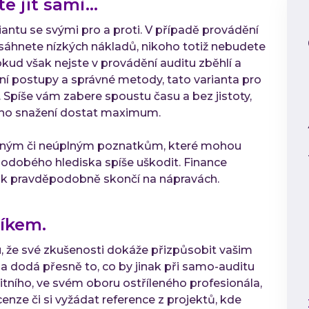
te jít sami…
antu se svými pro a proti. V případě provádění
osáhnete nízkých nákladů, nikoho totiž nebudete
Pokud však nejste v provádění auditu zběhlí a
í postupy a správné metody, tato varianta pro
. Spíše vám zabere spoustu času a bez jistoty,
eho snažení dostat maximum.
esným či neúplným poznatkům, které mohou
odobého hlediska spíše uškodit. Finance
ak pravděpodobně skončí na nápravách.
íkem.
, že své zkušenosti dokáže přizpůsobit vašim
 dodá přesně to, co by jinak při samo-auditu
tního, ve svém oboru ostříleného profesionála,
enze či si vyžádat reference z projektů, kde