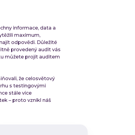
Lo
At
Cl
chny informace, data a
AI
vytěžili maximum,
Tech
najít odpovědi. Důležité
litně provedený audit vás
Qu
ku můžete projít auditem
Ko
Ou
Ro
iňovali, že celosvětový
tý
trhu s testingovými
IN
ce stále více
ek – proto vznikl náš
Refe
Mater
Čl