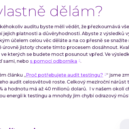
 vlastně dělám?
éhokoliv auditu byste měli vědět, že přezkoumává vše
í jejich platnosti a důvěryhodnosti. Abyste z výsledků 
akým účelem celou věc děláte a na co přesně se snažíte 
aké úrovně jistoty chcete tímto procesem dosáhnout. Kva
, ve kterých se budete moct posunout vpřed. Ve výsled
ď sami, nebo
s pomocí odborníka
.
ém článku „
Proč potřebujete audit testingu?
“ jsme zm
 jeho audit celosvětově roste. Celkový meziroční nárůst 
% a hodnotu má až 40 milionů dolarů. I v našem okolí ch
u energii k testingu a mnohdy jim chybí odrazový můst