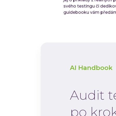
svého testingu či dedik
guidebooku vám předáme
AI Handbook
Audit t
po kro