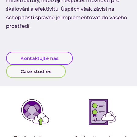
infrastruktury, nabízejí nespočet možností pro
Low-
škálování a efektivitu. Úspěch však závisí na
Atlas
schopnosti správně je implementovat do vašeho
prostředí.
Cloud
AI i
Techno
Quali
Kontaktujte nás
Konzu
Case studies
Outso
Rozší
týmu
INVEN
Refer
Materi
Článk