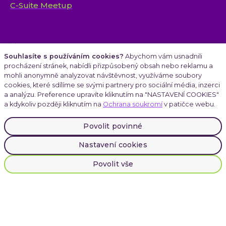
C-Suite Meetup
Články
Souhlasíte s používáním cookies?
Abychom vám usnadnili
procházení stránek, nabídli přizpůsobený obsah nebo reklamu a
mohli anonymně analyzovat návštěvnost, využíváme soubory
cookies, které sdílíme se svými partnery pro sociální média, inzerci
Kariéra
a analýzu. Preference upravíte kliknutím na "NASTAVENÍ COOKIES"
a kdykoliv později kliknutím na
Ochrana soukromí
v patičce webu.
Povolit povinné
Atmoskop
Nastavení cookies
Povolit vše
LinkedIn
Instagram
Facebook
Cookies
|
Ochrana soukromí