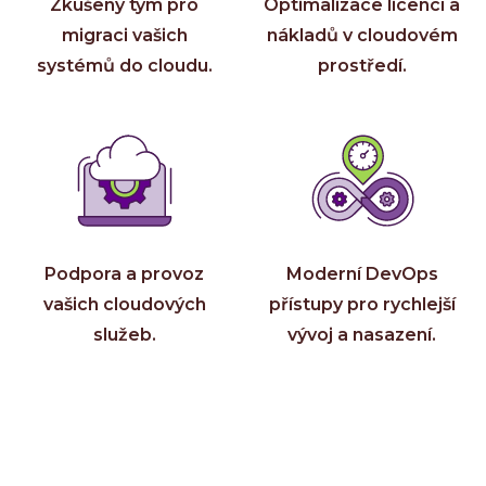
Ke st
Zkušený tým pro
Optimalizace licencí a
Událos
migraci vašich
nákladů v cloudovém
Event
systémů do cloudu.
prostředí.
C-Sui
QA M
O INVE
Kdo 
Karié
Podpora a provoz
Moderní DevOps
Konta
vašich cloudových
přístupy pro rychlejší
služeb.
vývoj a nasazení.