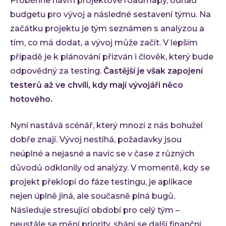
Proběhne návrh projektové roadmapy, odhad
budgetu pro vývoj a následné sestavení týmu. Na
začátku projektu je tým seznámen s analýzou a
tím, co má dodat, a vývoj může začít. V lepším
případě je k plánování přizván i člověk, který bude
odpovědný za testing.
Častější je však zapojení
testerů až ve chvíli, kdy mají vývojáři něco
hotového.
Nyní nastává scénář, který mnozí z nás bohužel
dobře znají. Vývoj nestíhá, požadavky jsou
neúplné a nejasné a navíc se v čase z různých
důvodů odklonily od analýzy. V momentě, kdy se
projekt překlopí do fáze testingu, je aplikace
nejen úplně jiná, ale současně plná bugů.
Následuje stresující období pro celý tým –
neustále se mění priority, shání se další finanční