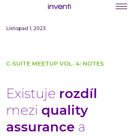
C
E
Menu
K
Listopad 1, 2023
Busine
Digit
Digit
C-SUITE MEETUP VOL. 4: NOTES
Digit
INVEN
Softwa
Existuje
rozdíl
Webo
Mobil
mezi
quality
Enter
assurance
a
Portá
řešení