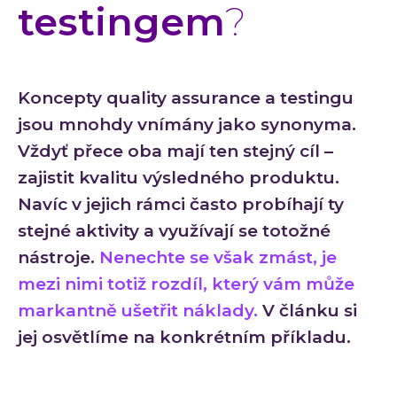
testingem
?
Low-
Atlas
Cloud
Koncepty quality assurance a testingu
AI i
jsou mnohdy vnímány jako synonyma.
Techno
Vždyť přece oba mají ten stejný cíl –
Quali
zajistit kvalitu výsledného produktu.
Konzu
Navíc v jejich rámci často probíhají ty
Outso
stejné aktivity a využívají se totožné
Rozší
nástroje.
Nenechte se však zmást, je
týmu
mezi nimi totiž rozdíl, který vám může
INVEN
markantně ušetřit náklady.
V článku si
Refer
jej osvětlíme na konkrétním příkladu.
Materi
Článk