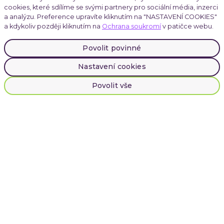
cookies, které sdílíme se svými partnery pro sociální média, inzerci
Kariéra
a analýzu. Preference upravíte kliknutím na "NASTAVENÍ COOKIES"
a kdykoliv později kliknutím na
Ochrana soukromí
v patičce webu.
Povolit povinné
Atmoskop
Nastavení cookies
Povolit vše
LinkedIn
Instagram
Facebook
Cookies
|
Ochrana soukromí
INVENTI, Plynární 1617/10, Praha 7
© 2025 INVENTI