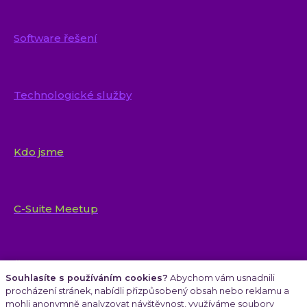
Software řešení
Technologické služby
Kdo jsme
C-Suite Meetup
Články
Souhlasíte s používáním cookies?
Abychom vám usnadnili
procházení stránek, nabídli přizpůsobený obsah nebo reklamu a
mohli anonymně analyzovat návštěvnost, využíváme soubory