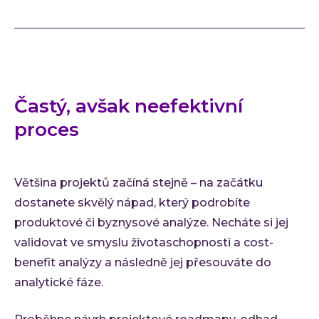
Ke st
Událos
Event
C-Sui
QA M
Častý, avšak neefektivní
O INVE
proces
Kdo 
Karié
Konta
Většina projektů začíná stejně – na začátku
dostanete skvělý nápad, který podrobíte
produktové či byznysové analýze. Necháte si jej
validovat ve smyslu životaschopnosti a cost-
benefit analýzy a následně jej přesouváte do
analytické fáze.