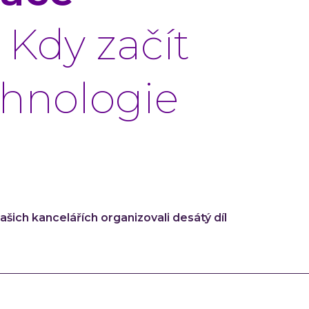
:
Kdy začít
chnologie
ašich kancelářích organizovali desátý díl