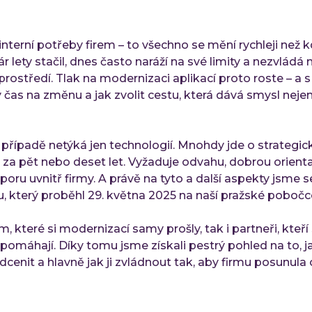
nterní potřeby firem – to všechno se mění rychleji než kd
r lety stačil, dnes často naráží na své limity a nezvládá
ostředí. Tlak na modernizaci aplikací proto roste – a s
ý čas na změnu a jak zvolit cestu, která dává smysl neje
řípadě netýká jen technologií. Mnohdy jde o strategic
t za pět nebo deset let. Vyžaduje odvahu, dobrou orienta
ru uvnitř firmy. A právě na tyto a další aspekty jsme s
, který proběhl 29. května 2025 na naší pražské poboč
em, které si modernizací samy prošly, tak i partneři, kteř
omáhají. Díky tomu jsme získali pestrý pohled na to, j
dcenit a hlavně jak ji zvládnout tak, aby firmu posunula 