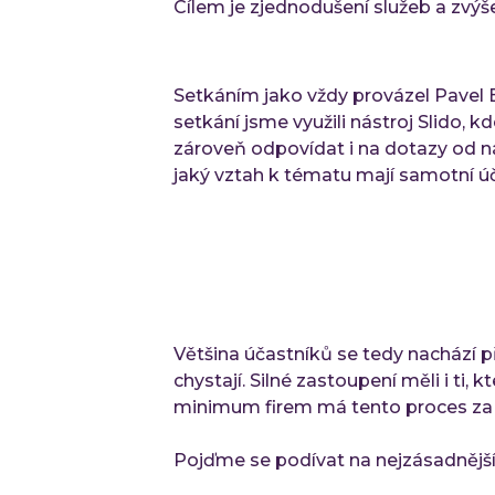
Cílem je zjednodušení služeb a zvýše
Setkáním jako vždy provázel Pavel B
setkání jsme využili nástroj Slido, 
zároveň odpovídat i na dotazy od n
jaký vztah k tématu mají samotní úča
Většina účastníků se tedy nachází p
chystají. Silné zastoupení měli i ti,
minimum firem má tento proces za s
Pojďme se podívat na nejzásadnější