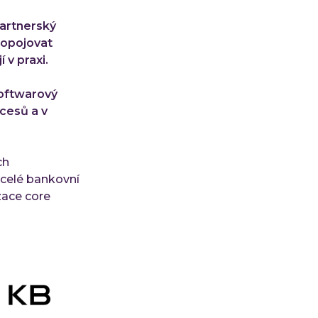
partnerský
ropojovat
 v praxi.
softwarový
ocesů a v
ch
 celé bankovní
zace core