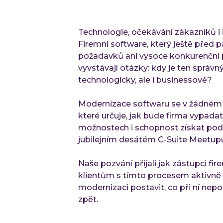
Technologie, očekávání zákazníků i i
Firemní software, který ještě před pá
požadavků ani vysoce konkurenční pr
vyvstávají otázky: kdy je ten správn
technologicky, ale i businessově?
Modernizace softwaru se v žádném p
které určuje, jak bude firma vypada
možnostech i schopnost získat podpo
jubilejním desátém C-Suite Meetupu
Naše pozvání přijali jak zástupci fir
klientům s tímto procesem aktivně p
modernizaci postavit, co při ní nepo
zpět.