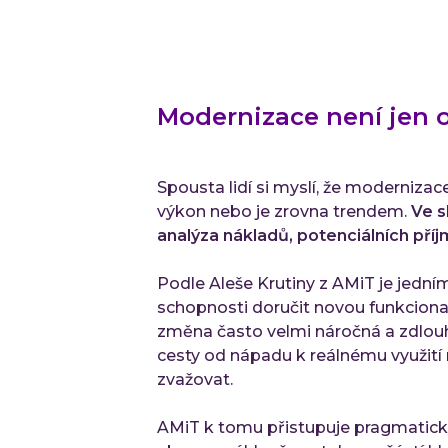
Modernizace není jen 
Spousta lidí si myslí, že moderniza
výkon nebo je zrovna trendem.
Ve s
analýza nákladů, potenciálních příj
Podle Aleše Krutiny z AMiT je jedn
schopnosti doručit novou funkcionali
změna často velmi náročná a zdlouh
cesty od nápadu k reálnému využití 
zvažovat.
AMiT k tomu přistupuje pragmaticky: