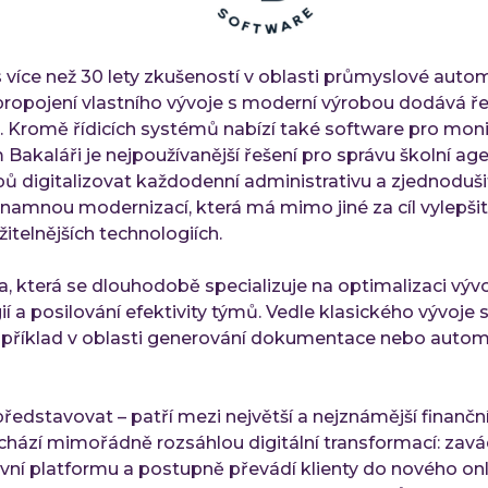
 více než 30 lety zkušeností v oblasti průmyslové auto
 propojení vlastního vývoje s moderní výrobou dodává ře
. Kromě řídicích systémů nabízí také software pro moni
ém Bakaláři je nejpoužívanější řešení pro správu školní a
ů digitalizovat každodenní administrativu a zjednoduš
významnou modernizací, která má mimo jiné za cíl vylepš
itelnějších technologiích.
ma, která se dlouhodobě specializuje na optimalizaci výv
í a posilování efektivity týmů. Vedle klasického vývoje 
 například v oblasti generování dokumentace nebo auto
edstavovat – patří mezi největší a nejznámější finanční 
chází mimořádně rozsáhlou digitální transformací: zavá
ní platformu a postupně převádí klienty do nového onli