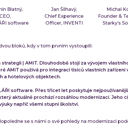
ín Blatný,
Jan Šilhavý,
Michal Ko
CEO,
Chief Experience
Founder & Te
ŘI software
Officer, INVENTI
Starky’s S
dvou bloků, kdy v tom prvním vystoupili:
a strategii | AMiT. Dlouhodobě stojí za vývojem vlastníh
é AMiT používá pro integraci tisíců vlastních zařízení 
h a hotelových objektech.
ÁŘI software. Přes třicet let poskytuje nejpoužívanější
terý aktuálně prochází rozsáhlou modernizací. Jeho cíl
výuky napříč všemi stupni školství.
dopoledne se s námi o své pohledy na modernizaci poděl