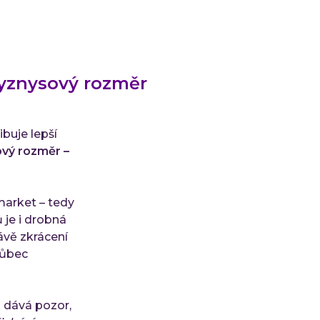
byznysový rozměr
buje lepší
ový rozměr –
market – tedy
 je i drobná
ávě zkrácení
vůbec
i dává pozor,