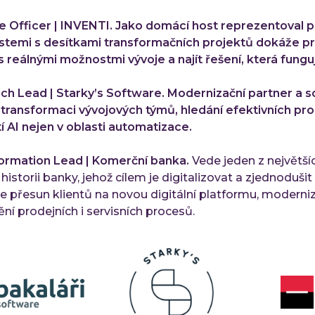
ce Officer | INVENTI. Jako domácí host reprezentoval 
ostemi s desítkami transformačních projektů dokáže p
reálnými možnostmi vývoje a najít řešení, která fungují
ech Lead | Starky’s Software. Modernizační partner a 
a transformaci vývojových týmů, hledání efektivních pr
í AI nejen v oblasti automatizace.
sformation Lead | Komerční banka.
Vede jeden z největší
storii banky, jehož cílem je digitalizovat a zjednodušit
 je přesun klientů na novou digitální platformu, moderni
ní prodejních i servisních procesů.