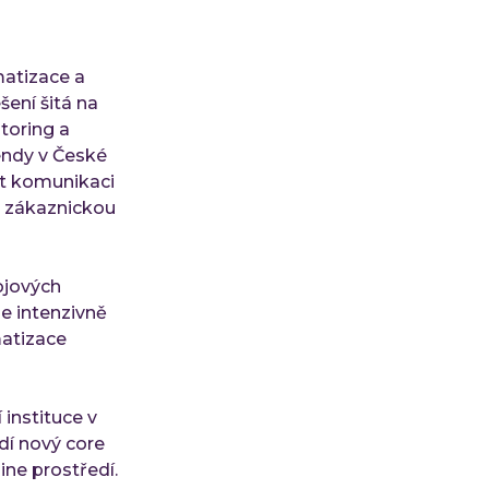
matizace a
šení šitá na
toring a
gendy v České
it komunikaci
it zákaznickou
ojových
se intenzivně
matizace
instituce v
dí nový core
ne prostředí.