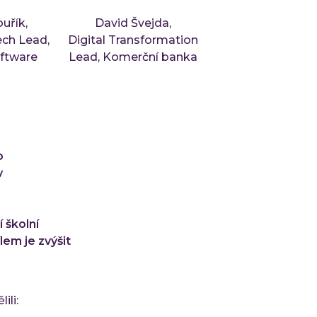
uřík,
David Švejda,
ch Lead,
Digital Transformation
oftware
Lead, Komerční banka
o
v
 školní
em je zvýšit
ili: