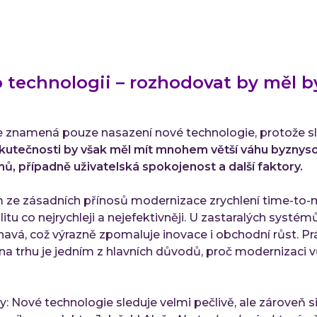
o technologii – rozhodovat by měl 
ce znamená pouze nasazení nové technologie, protože sli
kutečnosti by však měl mít mnohem větší váhu byznys
mů, případně uživatelská spokojenost a další faktory.
ím ze zásadních přínosů modernizace zrychlení time-to-
tu co nejrychleji a nejefektivněji. U zastaralých systémů
avá, což výrazně zpomaluje inovace i obchodní růst. Pr
na trhu je jedním z hlavních důvodů, proč modernizaci 
 Nové technologie sleduje velmi pečlivě, ale zároveň s