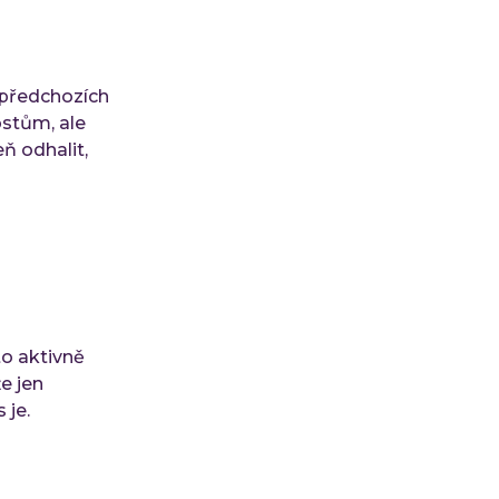
 předchozích
ostům, ale
ň odhalit,
to aktivně
že jen
 je.