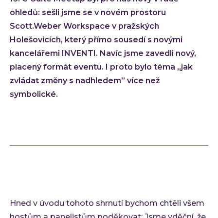
Low-
ohledů: sešli jsme se v novém prostoru
Scott.Weber Workspace v pražských
Atlas
Holešovicích, který přímo sousedí s novými
Cloud
kancelářemi INVENTI. Navíc jsme zavedli nový,
AI i
placený formát eventu. I proto bylo téma „jak
Techno
zvládat změny s nadhledem” více než
Quali
symbolické.
Konzu
Outso
Rozší
týmu
INVEN
Refer
Materi
Článk
Hned v úvodu tohoto shrnutí bychom chtěli všem
hostům a panelistům poděkovat: Jsme vděční, že