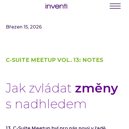
C
E
Menu
K
Březen 15, 2026
Busine
Digit
Digit
C-SUITE MEETUP VOL. 13: NOTES
Digit
INVEN
Softwa
Jak zvládat
změny
Webo
Mobil
s nadhledem
Enter
Portá
řešení
13. C-Suite Meetup byl pro nás nový v řadě