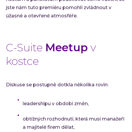
Ke st
jste nám tuto premiéru pomohli zvládnout v
Událos
úžasné a otevřené atmosféře.
Event
C-Sui
QA M
C-Suite
Meetup
v
O INVE
Kdo 
kostce
Karié
Konta
Diskuse se postupně dotkla několika rovin:
leadershipu v období změn,
obtížných rozhodnutí, která musí manažeři
a majitelé firem dělat,