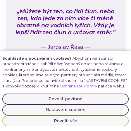
„Můžete být ten, co řídí člun, nebo
ten, kdo jede za ním více či méně
obratně na vodních lyžích. Vždy je
lepší řídit ten člun a určovat směr.”
—
Jaroslav Řasa
—
Souhlasíte s používáním cookies?
Abychom vám usnadnili
procházení stránek, nabídli přizpůsobený obsah nebo reklamu a
mohli anonymně analyzovat návštěvnost, využíváme soubory
cookies, které sdílíme se svými partnery pro sociální média, inzerci
a analýzu. Preference upravíte kliknutím na "NASTAVENÍ COOKIES"
a kdykoliv později kliknutím na
Ochrana soukromí
v patičce webu.
Co považujete na
Povolit povinné
procesu změny za
Nastavení cookies
největší výzvu?
Povolit vše