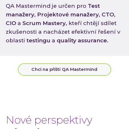
Ke st
QA Mastermind je určen pro
Test
Událos
manažery
,
Projektové manažery
,
CTO
,
Event
CIO
a
Scrum Mastery
, kteří chtějí sdílet
C-Sui
zkušenosti a nacházet efektivní řešení v
QA M
oblasti
testingu
a
quality assurance
.
O INVE
Kdo 
Karié
Chci na příští QA Mastermind
Konta
Nové perspektivy