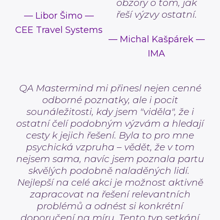
obzory o tom, jak
řeší výzvy ostatní.
—
Libor Šimo
—
CEE Travel Systems
—
Michal Kašpárek
—
IMA
QA Mastermind mi přinesl nejen cenné
odborné poznatky, ale i pocit
sounáležitosti, kdy jsem "viděla", že i
ostatní čelí podobným výzvám a hledají
cesty k jejich řešení. Byla to pro mne
psychická vzpruha – vědět, že v tom
nejsem sama, navíc jsem poznala partu
skvělých podobně naladěných lidí.
Nejlepší na celé akci je možnost aktivně
zapracovat na řešení relevantních
problémů a odnést si konkrétní
doporučení na míru. Tento typ setkání