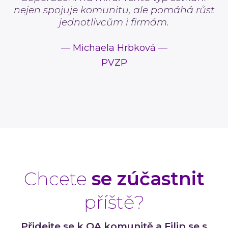
nejen spojuje komunitu, ale pomáhá růst
jednotlivcům i firmám.
—
Michaela Hrbková
—
PVZP
Chcete
se zúčastnit
příště?
Přidejte se k QA komunitě a Filip se s