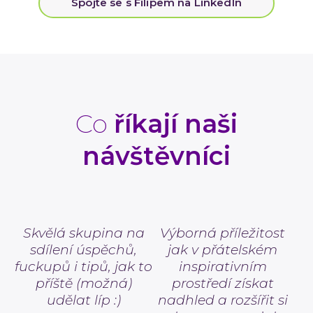
Spojte se s Filipem na LinkedIn
Co
říkají naši
návštěvníci
Skvělá skupina na
Výborná příležitost
sdílení úspěchů,
jak v přátelském
fuckupů i tipů, jak to
inspirativním
příště (možná)
prostředí získat
udělat líp :)
nadhled a rozšířit si