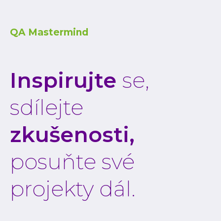
Low-
Atlas
QA Mastermind
Cloud
AI i
Inspirujte
se,
Techno
Quali
sdílejte
Konzu
Outso
zkušenosti,
Rozší
týmu
posuňte své
INVEN
projekty dál.
Refer
Materi
Článk