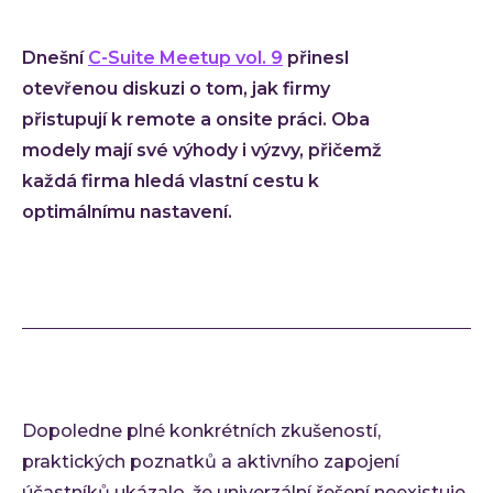
Low-
Dnešní
C-Suite Meetup vol. 9
přinesl
Atlas
otevřenou diskuzi o tom, jak firmy
Cloud
přistupují k remote a onsite práci. Oba
AI i
modely mají své výhody i výzvy, přičemž
Techno
každá firma hledá vlastní cestu k
Quali
optimálnímu nastavení.
Konzu
Outso
Rozší
týmu
INVEN
Refer
Materi
Dopoledne plné konkrétních zkušeností,
Článk
praktických poznatků a aktivního zapojení
účastníků ukázalo, že univerzální řešení neexistuje.