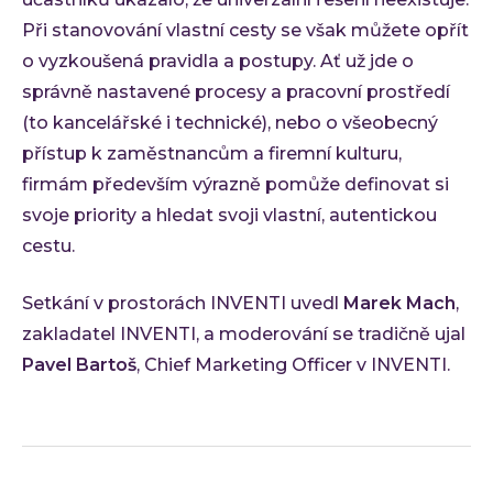
Ke st
Při stanovování vlastní cesty se však můžete opřít
Událos
o vyzkoušená pravidla a postupy. Ať už jde o
Event
správně nastavené procesy a pracovní prostředí
C-Sui
(to kancelářské i technické), nebo o všeobecný
QA M
přístup k zaměstnancům a firemní kulturu,
O INVE
firmám především výrazně pomůže definovat si
Kdo 
svoje priority a hledat svoji vlastní, autentickou
Karié
cestu.
Konta
Setkání v prostorách INVENTI uvedl
Marek Mach
,
zakladatel INVENTI, a moderování se tradičně ujal
Pavel Bartoš
, Chief Marketing Officer v INVENTI.