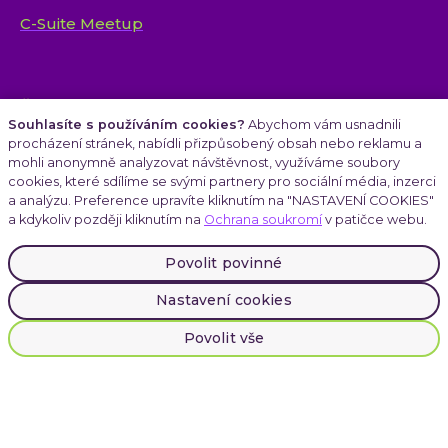
C-Suite Meetup
Články
Souhlasíte s používáním cookies?
Abychom vám usnadnili
procházení stránek, nabídli přizpůsobený obsah nebo reklamu a
mohli anonymně analyzovat návštěvnost, využíváme soubory
cookies, které sdílíme se svými partnery pro sociální média, inzerci
Kariéra
a analýzu. Preference upravíte kliknutím na "NASTAVENÍ COOKIES"
a kdykoliv později kliknutím na
Ochrana soukromí
v patičce webu.
Povolit povinné
Atmoskop
Nastavení cookies
Povolit vše
LinkedIn
Instagram
Facebook
Cookies
|
Ochrana soukromí