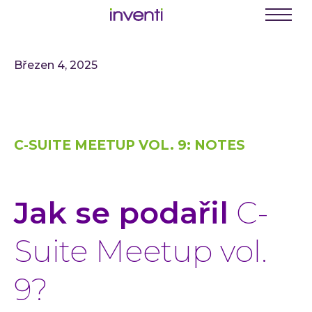
C
E
Menu
K
Březen 4, 2025
Busine
Digit
Digit
C-SUITE MEETUP VOL. 9: NOTES
Digit
INVEN
Softwa
Jak se podařil
C-
Webo
Mobil
Suite Meetup vol.
Enter
9?
Portá
řešení