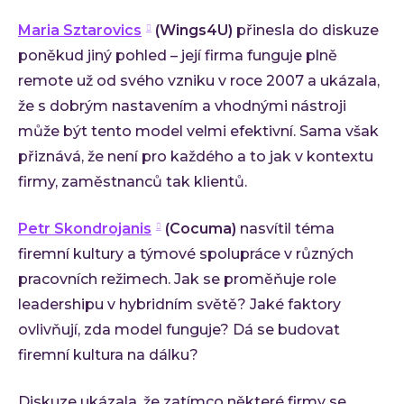
Maria Sztarovics
(Wings4U)
přinesla do diskuze
poněkud jiný pohled – její firma funguje plně
remote už od svého vzniku v roce 2007 a ukázala,
že s dobrým nastavením a vhodnými nástroji
může být tento model velmi efektivní. Sama však
přiznává, že není pro každého a to jak v kontextu
firmy, zaměstnanců tak klientů.
Petr Skondrojanis
(Cocuma)
nasvítil téma
firemní kultury a týmové spolupráce v různých
pracovních režimech. Jak se proměňuje role
leadershipu v hybridním světě? Jaké faktory
ovlivňují, zda model funguje? Dá se budovat
firemní kultura na dálku?
Diskuze ukázala, že zatímco některé firmy se