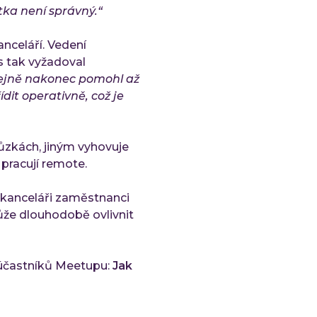
ka není správný.“
nceláří. Vedení
es tak vyžadoval
stejně nakonec pomohl až
dit operativně, což je
hůzkách, jiným vyhovuje
 pracují remote.
 kanceláři zaměstnanci
ůže dlouhodobě ovlivnit
i účastníků Meetupu:
Jak