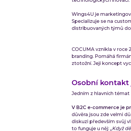
technologických inovací.
Wings4U je marketingová
Specializuje se na custom
distribuovaných týmů do
COCUMA vznikla v roce 20
branding. Pomáhá firmám u
ztotožní. Její koncept vy
Osobní kontakt j
Jedním z hlavních témat 
V B2C e-commerce je prác
důvěra jsou zde velmi důle
diskuzi především svůj vl
to funguje u něj:
„Když dě