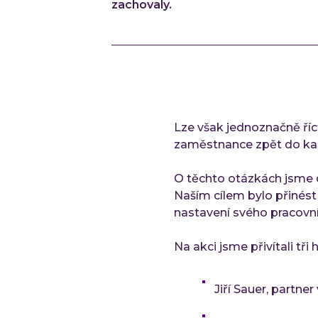
zachovaly.
Lze však jednoznačně říct,
zaměstnance zpět do kance
O těchto otázkách jsme 
Naším cílem bylo přinést
nastavení svého pracovn
Na akci jsme přivítali tři
Jiří Sauer, partne