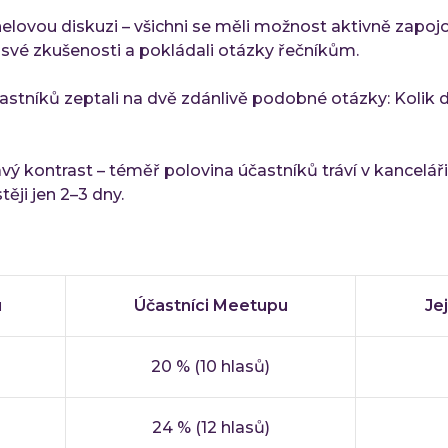
nelovou diskuzi – všichni se měli možnost aktivně zapo
li své zkušenosti a pokládali otázky řečníkům.
tníků zeptali na dvě zdánlivě podobné otázky: Kolik dní
ý kontrast – téměř polovina účastníků tráví v kanceláři
ěji jen 2–3 dny.
u
Účastníci Meetupu
Je
20 % (10 hlasů)
24 % (12 hlasů)