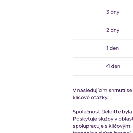
3 dny
2 dny
1 den
<1 den
V následujícím shrnutí se
klíčové otázky.
Společnost Deloitte byla 
Poskytuje služby v oblasti
spolupracuje s klíčovými