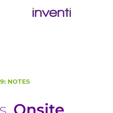
 9: NOTES
s.
Onsite