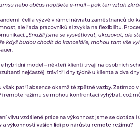
msu nebo občas napíšete e-mail – pak ten vztah zkrát
andemii čelila výzvě v rámci návratu zaměstnanců do ka
nost, ale řada pracovníků si zvykla na flexibilitu. Proc
omunikaci.
„Snažili jsme se vysvětlovat, ukazovat, ale 
 že když budou chodit do kanceláře, mohou tam vše vyří
Sauer.
e hybridní model – někteří klienti trvají na osobních sc
ultanti nejčastěji tráví tři dny týdně u klienta a dva dny
ku však patří absence okamžité zpětné vazby. Zatímco v
při remote režimu se mohou konfrontaci vyhýbat, což m
ení vlivu vzdálené práce na výkonnost jsme se dotázal
 a výkonnosti vašich lidí po nárůstu remote režimu?