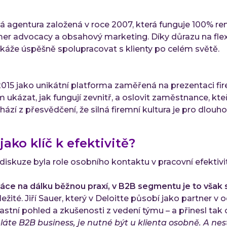
 agentura založená v roce 2007, která funguje 100% re
er advocacy a obsahový marketing. Díky důrazu na flexibi
káže úspěšně spolupracovat s klienty po celém světě.
15 jako unikátní platforma zaměřená na prezentaci fir
kázat, jak fungují zevnitř, a oslovit zaměstnance, kteř
chází z přesvědčení, že silná firemní kultura je pro dlo
ako klíč k efektivitě?
diskuze byla role osobního kontaktu v pracovní efektivi
e na dálku běžnou praxí, v B2B segmentu je to však sl
žité. Jiří Sauer, který v Deloitte působí jako partner v o
astní pohled a zkušenosti z vedení týmu – a přinesl tak 
láte B2B business, je nutné být u klienta osobně. A nest