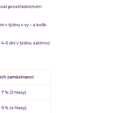
jovat prostřednictvím
 v týdnu v vy – a kolik
 4–5 dní v týdnu, zatímco
jich zaměstnanci
7 % (3 hlasy)
9 % (4 hlasy)