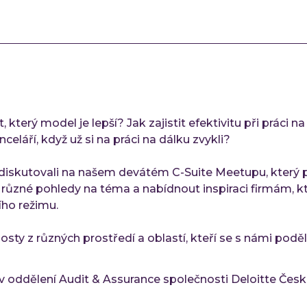
 který model je lepší? Jak zajistit efektivitu při práci n
láří, když už si na práci na dálku zvykli?
diskutovali na našem devátém C-Suite Meetupu, který p
 různé pohledy na téma a nabídnout inspiraci firmám, kt
ího režimu.
 hosty z různých prostředí a oblastí, kteří se s námi poděl
r v oddělení Audit & Assurance společnosti Deloitte Česk