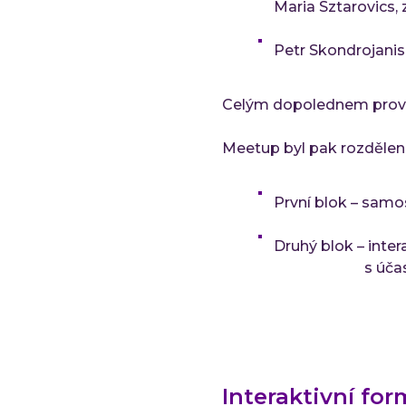
Maria Sztarovics
Petr Skondrojani
Celým dopolednem prováz
Meetup byl pak rozdělen 
První blok – samo
Druhý blok – int
s účastníky za
Interaktivní fo