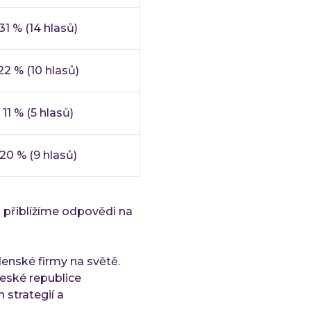
31 % (14 hlasů)
22 % (10 hlasů)
11 % (5 hlasů)
20 % (9 hlasů)
a přiblížíme odpovědi na
denské firmy na světě.
 České republice
 strategií a