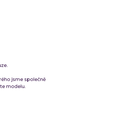
uze.
erého jsme společně
e modelu.