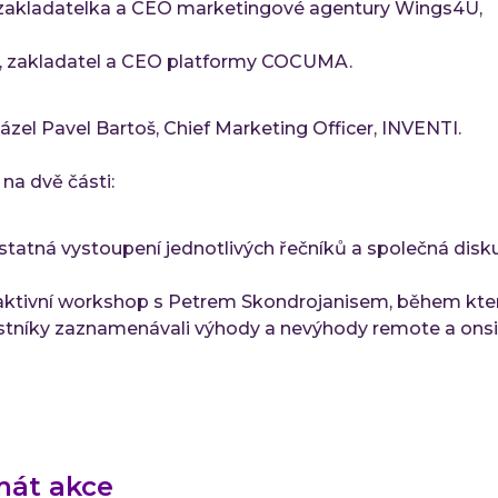
, zakladatelka a CEO marketingové agentury Wings4U,
s, zakladatel a CEO platformy COCUMA.
el Pavel Bartoš, Chief Marketing Officer, INVENTI.
na dvě části:
statná vystoupení jednotlivých řečníků a společná disk
eraktivní workshop s Petrem Skondrojanisem, během kt
znamenávali výhody a nevýhody remote a onsit
rmát akce