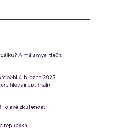
Ke
Událo
Ev
C-
QA
a dálku? A má smysl tlačit
O IN
Kd
roběhl 4. března 2025.
Ka
eré hledají optimální
Ko
ili o své zkušenosti:
á republika,