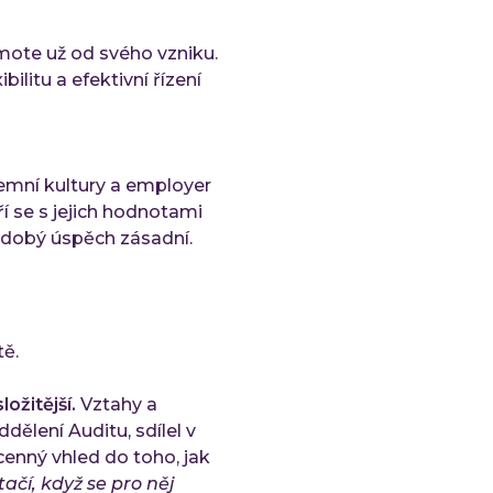
mote už od svého vzniku.
litu a efektivní řízení
emní kultury a employer
í se s jejich hodnotami
uhodobý úspěch zásadní.
tě.
ožitější.
Vztahy a
ddělení Auditu, sdílel v
cenný vhled do toho, jak
ačí, když se pro něj