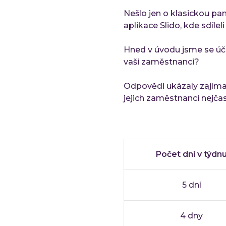
Nešlo jen o klasickou pa
aplikace Slido, kde sdíle
Hned v úvodu jsme se účas
vaši zaměstnanci?
Odpovědi ukázaly zajímav
jejich zaměstnanci nejčast
Počet dní v týdn
5 dní
4 dny