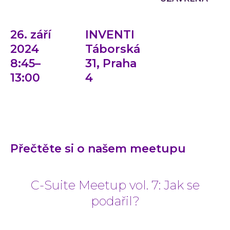
Ke st
Událos
Event
26. září
INVENTI
2024
Táborská
C-Sui
8:45–
31, Praha
QA M
13:00
4
O INVE
Kdo 
Karié
Konta
Přečtěte si o našem meetupu
C-Suite Meetup vol. 7: Jak se
podařil?