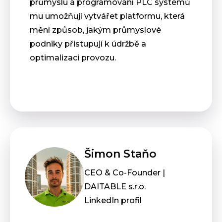
průmyslu a programování PLC systémů
mu umožňují vytvářet platformu, která
mění způsob, jakým průmyslové
podniky přistupují k údržbě a
optimalizaci provozu.
Šimon Staňo
CEO & Co-Founder |
DAITABLE s.r.o.
LinkedIn profil