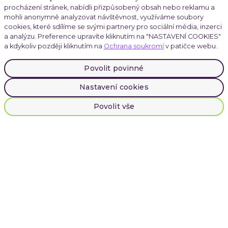
procházení stránek, nabídli přizpůsobený obsah nebo reklamu a
Články
mohli anonymně analyzovat návštěvnost, využíváme soubory
cookies, které sdílíme se svými partnery pro sociální média, inzerci
a analýzu. Preference upravíte kliknutím na "NASTAVENÍ COOKIES"
a kdykoliv později kliknutím na
Ochrana soukromí
v patičce webu.
Kariéra
Povolit povinné
Nastavení cookies
Atmoskop
Povolit vše
LinkedIn
Instagram
Facebook
Cookies
|
Ochrana soukromí