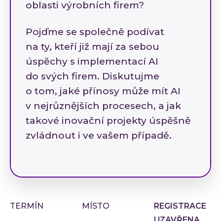
oblasti výrobních firem?
Low-
Atlas
Pojďme se společně podívat
Cloud
na ty, kteří již mají za sebou
úspěchy s implementací AI
AI i
Techno
do svých firem. Diskutujme
Quali
o tom, jaké přínosy může mít AI
v nejrůznějších procesech, a jak
Konzu
takové inovační projekty úspěšně
Outso
zvládnout i ve vašem případě.
Rozší
týmu
INVEN
Refer
Materi
Článk
TERMÍN
MÍSTO
REGISTRACE
UZAVŘENA