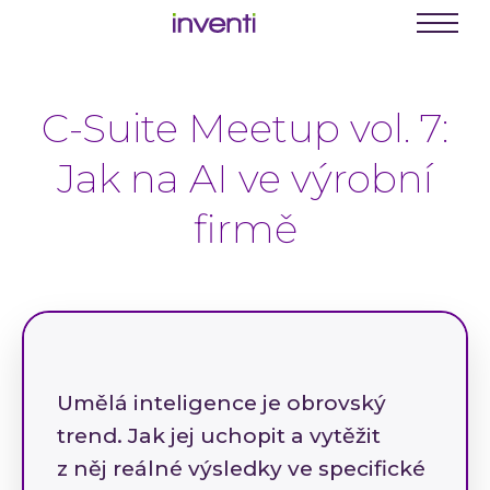
C
E
Menu
K
C-Suite Meetup vol. 7:
Busine
Digit
Jak na AI ve výrobní
Digit
firmě
Digit
INVEN
Softwa
Webo
Mobil
Umělá inteligence je obrovský
Enter
trend. Jak jej uchopit a vytěžit
Portá
z něj reálné výsledky ve specifické
řešení