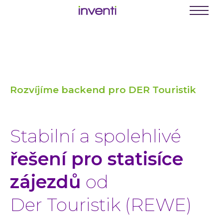
C
E
Menu
K
Busine
Digit
Rozvíjíme backend pro DER Touristik
Digit
Digit
INVEN
Stabilní a spolehlivé
Softwa
řešení pro statisíce
Webo
Mobil
zájezdů
od
Enter
Der Touristik (REWE)
Portá
řešení