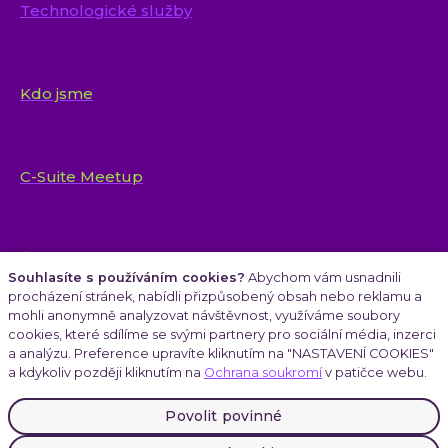
Technologické služby
Kdo jsme
C-Suite Meetup
Články
Souhlasíte s používáním cookies?
Abychom vám usnadnili
procházení stránek, nabídli přizpůsobený obsah nebo reklamu a
mohli anonymně analyzovat návštěvnost, využíváme soubory
cookies, které sdílíme se svými partnery pro sociální média, inzerci
Kariéra
a analýzu. Preference upravíte kliknutím na "NASTAVENÍ COOKIES"
a kdykoliv později kliknutím na
Ochrana soukromí
v patičce webu.
Povolit povinné
Atmoskop