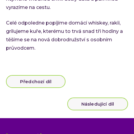
Ke st
vyrazíme na cestu.
Událos
Event
Celé odpoledne popíjíme domácí whiskey, rakii,
C-Sui
grilujeme kuře, kterému to trvá snad tři hodiny a
QA M
těšíme se na nová dobrodružství s osobním
O INVE
průvodcem.
Kdo 
Karié
Konta
Předchozí díl
Následující díl