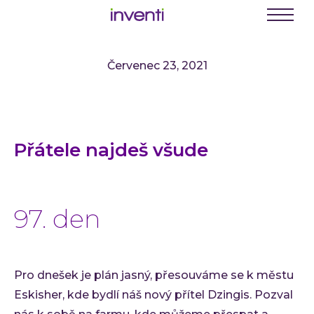
C
E
Menu
K
Červenec 23, 2021
Busine
Digit
Digit
Přátele najdeš všude
Digit
INVEN
Softwa
97. den
Webo
Mobil
Enter
Pro dnešek je plán jasný, přesouváme se k městu
Portá
Eskisher, kde bydlí náš nový přítel Dzingis. Pozval
řešení