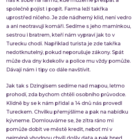
nás k sobě na farmu, kde můžeme přespat a
Low-
společně pojíst i popít. Farma leží takřka
Atlas
uprostřed ničeho. Je zde nádherný klid, není vedro
a ani neotravují komáři. Sedíme s jeho maminkou,
Cloud
sestrou i bratrem, kteří nám vypraví jak to v
AI i
Turecku chodí. Například turista je zde takřka
Techno
nedotknutelný, pokud neporušuje zákony. Spát
Quali
může dva dny kdekoliv a police mu vždy pomůže.
Konzu
Dávají nám i tipy co dále navštívit.
Outso
Jak tak s Dzingisem sedíme nad mapou, letmo
Rozší
týmu
prohodí, zda bychom chtěli osobního průvodce.
Klidně by se k nám přidal a 14 dnů nás provedl
INVEN
Tureckem. Chvilku přemýšlíme a pak na nabídku
Refer
Materi
kývneme. Domlouváme se, že zítra ráno mi
Článk
pomůže dobít ve městě kredit, neboť mi v
nejméně vhodnou chvíli došly data a pak hned