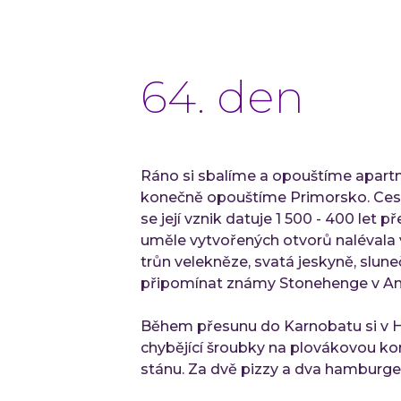
64. den
Ráno si sbalíme a opouštíme apartmán
konečně opouštíme Primorsko. Cesto
se její vznik datuje 1 500 - 400 le
uměle vytvořených otvorů nalévala v
trůn velekněze, svatá jeskyně, slun
připomínat známy Stonehenge v Angl
Během přesunu do Karnobatu si v Ho
chybějící šroubky na plovákovou ko
stánu. Za dvě pizzy a dva hamburge