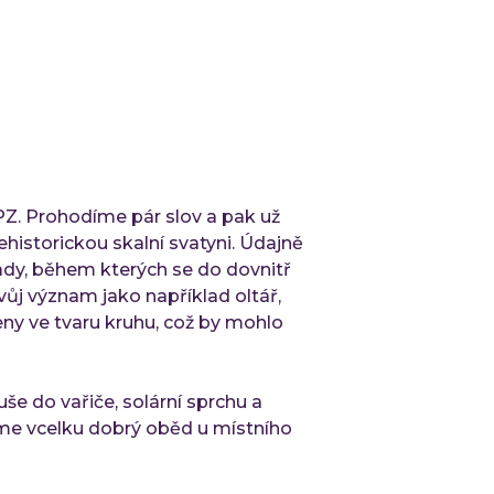
Lo
At
Cl
AI
Tech
Qu
SPZ. Prohodíme pár slov a pak už
Ko
istorickou skalní svatyni. Údajně
Ou
řady, během kterých se do dovnitř
Ro
ůj význam jako například oltář,
tý
eny ve tvaru kruhu, což by mohlo
IN
Refe
e do vařiče, solární sprchu a
eme vcelku dobrý oběd u místního
Mater
Čl