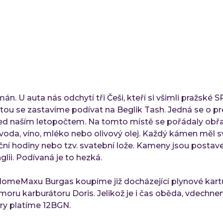
. U auta nás odchytí tři Češi, kteří si všimli pražské 
u se zastavíme podívat na Beglik Tash. Jedná se o preh
t před naším letopočtem. Na tomto místě se pořádaly ob
oda, víno, mléko nebo olivový olej. Každý kámen měl sv
eční hodiny nebo tzv. svatební lože. Kameny jsou postav
ii. Podívaná je to hezká.
meMaxu Burgas koupíme již docházející plynové kartuš
moru karburátoru Doris. Jelikož je i čas oběda, vdechn
ry platíme 12BGN.