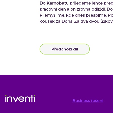
Do Karnobatu přijedeme lehce před 
pracovní den a on zrovna odjíždí. D
Přemýšlíme, kde dnes přespíme. Po c
kousek za Doris. Za dva dvoulůžko
Předchozí díl
Business řešení