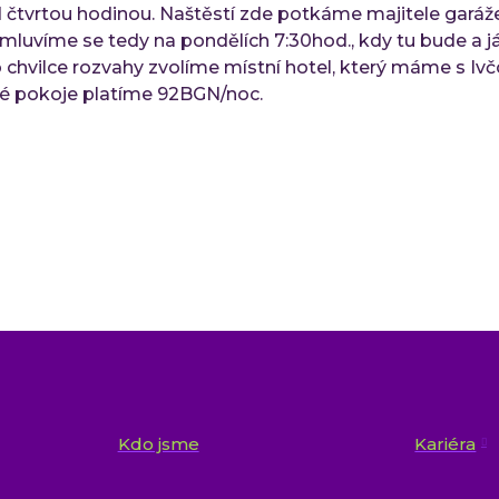
čtvrtou hodinou. Naštěstí zde potkáme majitele garáže
omluvíme se tedy na pondělích 7:30hod., kdy tu bude a j
hvilce rozvahy zvolíme místní hotel, který máme s Ivčou
vé pokoje platíme 92BGN/noc.
Kdo jsme
Kariéra