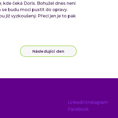
, kde čeká Doris. Bohužel dnes není
Ke
á se budu moci pustit do opravy.
Událo
 již vyzkoušený. Přeci jen je to pak
Ev
C-
QA
Následující den
O IN
Kd
Ka
Ko
LinkedIn
Instagram
Facebook