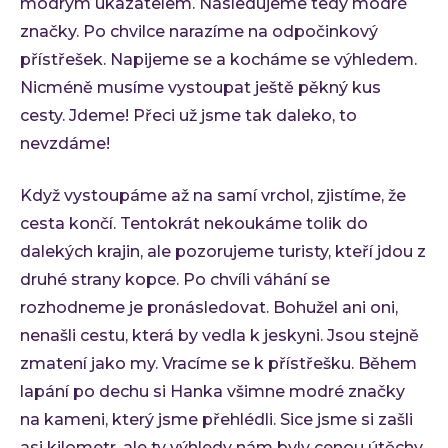
modrým ukazatelem. Následujeme tedy modré
značky. Po chvilce narazíme na odpočinkový
přístřešek. Napijeme se a kocháme se výhledem.
Nicméně musíme vystoupat ještě pěkný kus
cesty. Jdeme! Přeci už jsme tak daleko, to
nevzdáme!
Když vystoupáme až na samí vrchol, zjistíme, že
cesta končí. Tentokrát nekoukáme tolik do
dalekých krajin, ale pozorujeme turisty, kteří jdou z
druhé strany kopce. Po chvíli váhání se
rozhodneme je pronásledovat. Bohužel ani oni,
nenašli cestu, která by vedla k jeskyni. Jsou stejně
zmatení jako my. Vracíme se k přístřešku. Během
lapání po dechu si Hanka všimne modré značky
na kameni, který jsme přehlédli. Sice jsme si zašli
asi kilometr, ale ty výhledy nám byly cenou útěchy.