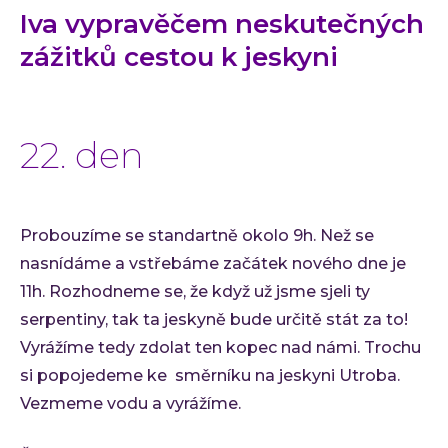
Iva vypravěčem neskutečných
Low-
zážitků cestou k jeskyni
Atlas
Cloud
AI i
22. den
Techno
Quali
Konzu
Probouzíme se standartně okolo 9h. Než se
Outso
nasnídáme a vstřebáme začátek nového dne je
Rozší
11h. Rozhodneme se, že když už jsme sjeli ty
týmu
serpentiny, tak ta jeskyně bude určitě stát za to!
INVEN
Vyrážíme tedy zdolat ten kopec nad námi. Trochu
Refer
si popojedeme ke směrníku na jeskyni Utroba.
Materi
Vezmeme vodu a vyrážíme.
Článk