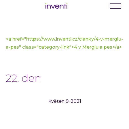
C
E
Menu
K
Busine
<a href="https://www.inventi.cz/clanky/4-v-merglu-
Digit
a-pes" class="category-link">4 v Merglu a pes</a>
Digit
Digit
INVEN
22. den
Softwa
Webo
Mobil
Květen 9, 2021
Enter
Portá
řešení