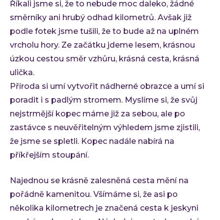
Ke st
Říkali jsme si, že to nebude moc daleko, žádné
Událos
směrníky ani hrubý odhad kilometrů. Avšak již
Event
podle fotek jsme tušili, že to bude až na uplném
vrcholu hory. Ze začátku jdeme lesem, krásnou
C-Sui
úzkou cestou směr vzhůru, krásná cesta, krásná
QA M
ulička.
O INVE
Příroda si umí vytvořit nádherné obrazce a umí si
Kdo 
poradit i s padlým stromem. Myslíme si, že svůj
Karié
nejstrmější kopec máme již za sebou, ale po
Konta
zastávce s neuvěřitelným výhledem jsme zjistili,
že jsme se spletli. Kopec nadále nabírá na
příkřejším stoupání.
Najednou se krásně zalesněná cesta mění na
pořádně kamenitou. Všímáme si, že asi po
několika kilometrech je značená cesta k jeskyni