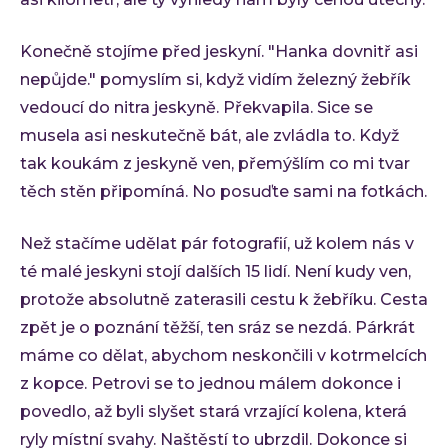
Konečně stojíme před jeskyní. "Hanka dovnitř asi
nepůjde." pomyslím si, když vidím železný žebřík
vedoucí do nitra jeskyně. Překvapila. Sice se
musela asi neskutečně bát, ale zvládla to. Když
tak koukám z jeskyně ven, přemýšlím co mi tvar
těch stěn připomíná. No posuďte sami na fotkách.
Než stačíme udělat pár fotografií, už kolem nás v
té malé jeskyni stojí dalších 15 lidí. Není kudy ven,
protože absolutně zaterasili cestu k žebříku. Cesta
zpět je o poznání těžší, ten sráz se nezdá. Párkrát
máme co dělat, abychom neskončili v kotrmelcích
z kopce. Petrovi se to jednou málem dokonce i
povedlo, až byli slyšet stará vrzající kolena, která
ryly místní svahy. Naštěstí to ubrzdil. Dokonce si