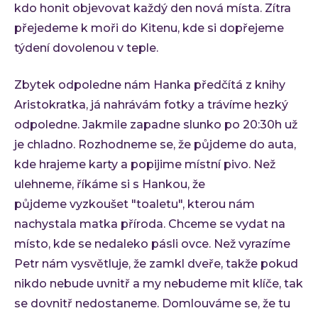
kdo honit objevovat každý den nová místa. Zítra
přejedeme k moři do Kitenu, kde si dopřejeme
týdení dovolenou v teple.
Zbytek odpoledne nám Hanka předčítá z knihy
Aristokratka, já nahrávám fotky a trávíme hezký
odpoledne. Jakmile zapadne slunko po 20:30h už
je chladno. Rozhodneme se, že půjdeme do auta,
kde hrajeme karty a popijime místní pivo. Než
ulehneme, říkáme si s Hankou, že
půjdeme vyzkoušet "toaletu", kterou nám
nachystala matka příroda. Chceme se vydat na
místo, kde se nedaleko pásli ovce. Než vyrazíme
Petr nám vysvětluje, že zamkl dveře, takže pokud
nikdo nebude uvnitř a my nebudeme mit klíče, tak
se dovnitř nedostaneme. Domlouváme se, že tu