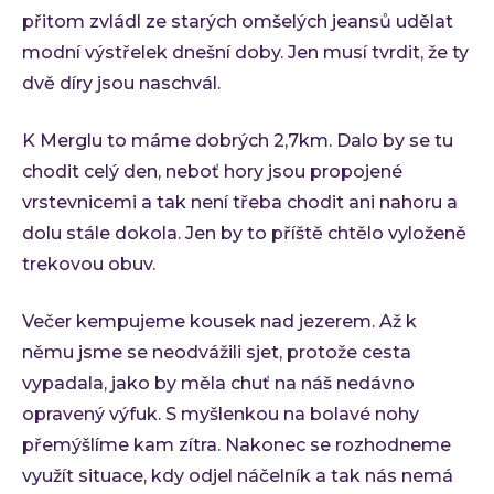
přitom zvládl ze starých omšelých jeansů udělat
modní výstřelek dnešní doby. Jen musí tvrdit, že ty
dvě díry jsou naschvál.
K Merglu to máme dobrých 2,7km. Dalo by se tu
chodit celý den, neboť hory jsou propojené
vrstevnicemi a tak není třeba chodit ani nahoru a
dolu stále dokola. Jen by to příště chtělo vyloženě
trekovou obuv.
Večer kempujeme kousek nad jezerem. Až k
němu jsme se neodvážili sjet, protože cesta
vypadala, jako by měla chuť na náš nedávno
opravený výfuk. S myšlenkou na bolavé nohy
přemýšlíme kam zítra. Nakonec se rozhodneme
využít situace, kdy odjel náčelník a tak nás nemá