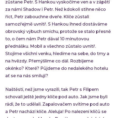
zůstane Petr. S Hankou vyskočíme ven a v zápětí
za námi Shadow i Petr. Než kdokoli stihne něco
říct, Petr zabouchne dveře. Klíče zůstali
samozřejmě uvnitř. S Hankou ihned dostáváme
obrovský výbuch smíchu, protože se stalo přesně
to, o čem nám Petr dával 10 minutovou
přednášku. Mobil a všechno zůstalo uvnitř.
Stojíme všichni venku, hledíme na sebe, do tmy a
na hvězdy. Přemýšlíme co dál. Rozbijeme
okénko? Které? Půjdeme do nedalekého hotelu
ať se na nás smilují?
Naštěstí, než jsme vyrazili, tak Petr s Filipem
schovali ještě jedny klíče pod auto. Jak jsme byli
rádi, že to udělali. Zapalovačem svítíme pod auto
a Petr nachází klíče. Aleluja! Po nalezení klíčů se