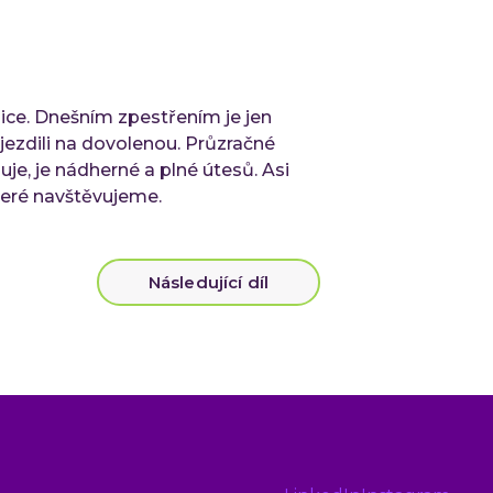
Lo
At
Cl
AI
ice. Dnešním zpestřením je jen
ezdili na dovolenou. Průzračné
Tech
uje, je nádherné a plné útesů. Asi
Qu
eré navštěvujeme.
Ko
Ou
Ro
Následující díl
tý
IN
Refe
Mater
Čl