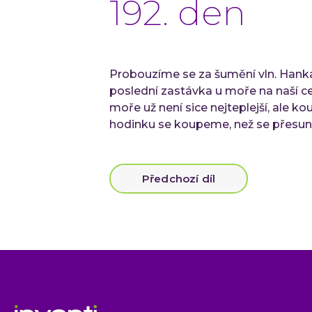
192. den
Probouzíme se za šumění vln. Hanka
poslední zastávka u moře na naší c
moře už není sice nejteplejší, ale ko
hodinku se koupeme, než se přesun
Předchozí díl