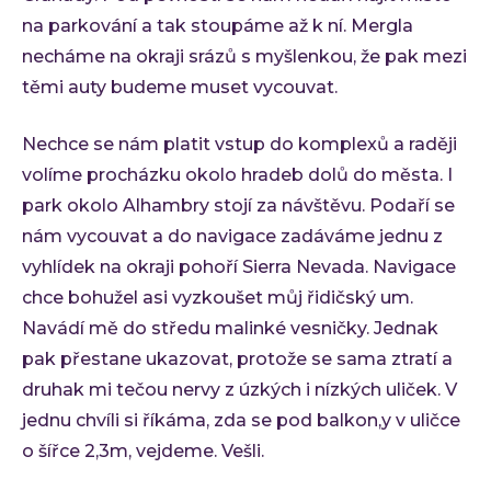
Low-
na parkování a tak stoupáme až k ní. Mergla
necháme na okraji srázů s myšlenkou, že pak mezi
Atlas
těmi auty budeme muset vycouvat.
Cloud
AI i
Nechce se nám platit vstup do komplexů a raději
Techno
volíme procházku okolo hradeb dolů do města. I
Quali
park okolo Alhambry stojí za návštěvu. Podaří se
Konzu
nám vycouvat a do navigace zadáváme jednu z
vyhlídek na okraji pohoří Sierra Nevada. Navigace
Outso
chce bohužel asi vyzkoušet můj řidičský um.
Rozší
Navádí mě do středu malinké vesničky. Jednak
týmu
pak přestane ukazovat, protože se sama ztratí a
INVEN
druhak mi tečou nervy z úzkých i nízkých uliček. V
Refer
jednu chvíli si říkáma, zda se pod balkon,y v uličce
Materi
o šířce 2,3m, vejdeme. Vešli.
Článk