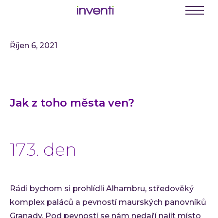
C
E
Menu
K
Říjen 6, 2021
Busine
Digit
Digit
Jak z toho města ven?
Digit
INVEN
Softwa
173. den
Webo
Mobil
Enter
Rádi bychom si prohlídli Alhambru, středověký
Portá
komplex paláců a pevností maurských panovníků
řešení
Granady. Pod pevností se nám nedaří najít místo