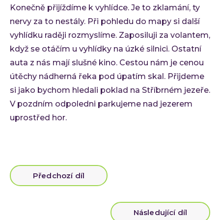
Ke st
Konečně přijíždíme k vyhlídce. Je to zklamání, ty
Událos
nervy za to nestály. Při pohledu do mapy si další
Event
vyhlídku raději rozmyslíme. Zaposiluji za volantem,
C-Sui
když se otáčím u vyhlídky na úzké silnici. Ostatní
auta z nás mají slušné kino. Cestou nám je cenou
QA M
útěchy nádherná řeka pod úpatím skal. Přijdeme
O INVE
si jako bychom hledali poklad na Stříbrném jezeře.
Kdo 
V pozdním odpoledni parkujeme nad jezerem
Karié
uprostřed hor.
Konta
Předchozí díl
Následující díl