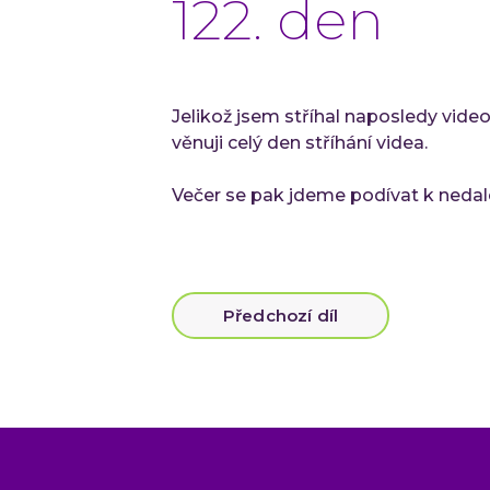
122. den
Jelikož jsem stříhal naposledy vid
věnuji celý den stříhání videa.
Večer se pak jdeme podívat k nedal
Předchozí díl