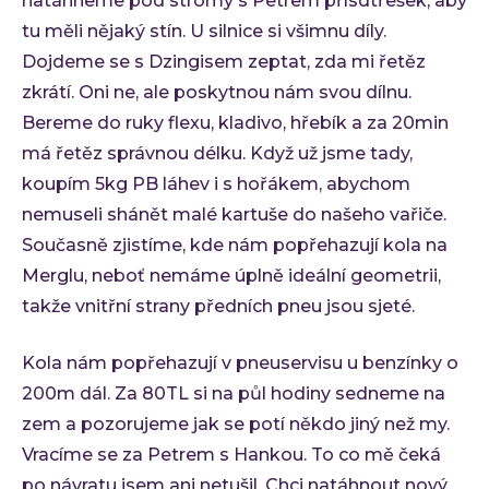
natáhneme pod stromy s Petrem přísdtřešek, aby
Low-
tu měli nějaký stín. U silnice si všimnu díly.
Atlas
Dojdeme se s Dzingisem zeptat, zda mi řetěz
zkrátí. Oni ne, ale poskytnou nám svou dílnu.
Cloud
Bereme do ruky flexu, kladivo, hřebík a za 20min
AI i
má řetěz správnou délku. Když už jsme tady,
Techno
koupím 5kg PB láhev i s hořákem, abychom
Quali
nemuseli shánět malé kartuše do našeho vařiče.
Konzu
Současně zjistíme, kde nám popřehazují kola na
Outso
Merglu, neboť nemáme úplně ideální geometrii,
takže vnitřní strany předních pneu jsou sjeté.
Rozší
týmu
Kola nám popřehazují v pneuservisu u benzínky o
INVEN
200m dál. Za 80TL si na půl hodiny sedneme na
Refer
Materi
zem a pozorujeme jak se potí někdo jiný než my.
Článk
Vracíme se za Petrem s Hankou. To co mě čeká
po návratu jsem ani netušil. Chci natáhnout nový