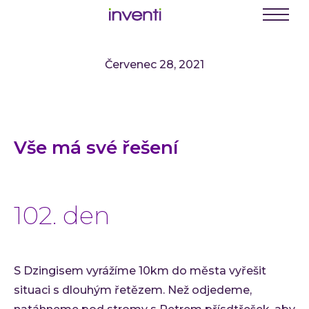
C
E
Menu
K
Červenec 28, 2021
Busine
Digit
Digit
Vše má své řešení
Digit
INVEN
Softwa
102. den
Webo
Mobil
Enter
S Dzingisem vyrážíme 10km do města vyřešit
Portá
situaci s dlouhým řetězem. Než odjedeme,
řešení