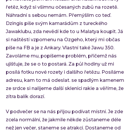
Ke st
řetěz, když si všimnu očesaných zubů na rozetě.
Událos
Náhradní s sebou nemám. Přemýšlím co teď.
Event
Dzingis píše svým kamarádům z tureckého
C-Sui
Jawaklubu, zda nevědí kde to u Malatya koupit. Já
QA M
si naštěstí vzpomenu na Ozgeho, který mi občas
O INVE
píše na FB a je z Ankary. Vlastní také Jawu 350.
Kdo 
Zavoláme mu, popíšeme problém, přičemž nás
Karié
ujišťuje, že se o to postará. Za půl hodiny už mi
posílá fotku nové rozety i dalšího řetězu. Posíláme
Konta
adresu, kam to má odeslat. se spadlým kamenem
ze srdce si nalijeme další sklenici rakie a věříme, že
zítra balík dorazí.
V podvečer se na nás přijou podívat místní. Je zde
zcela normální, že jakmile někde zůstaneme déle
než jen večer, staneme se atrakcí. Dostaneme od