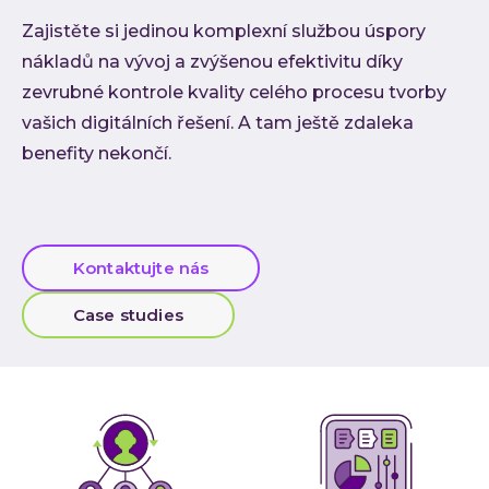
Low-
Zajistěte si jedinou komplexní službou úspory
Atlas
nákladů na vývoj a zvýšenou efektivitu díky
zevrubné kontrole kvality celého procesu tvorby
Cloud
vašich digitálních řešení. A tam ještě zdaleka
AI i
benefity nekončí.
Techno
Quali
Konzu
Kontaktujte nás
Outso
Rozší
Case studies
týmu
INVEN
Refer
Materi
Článk