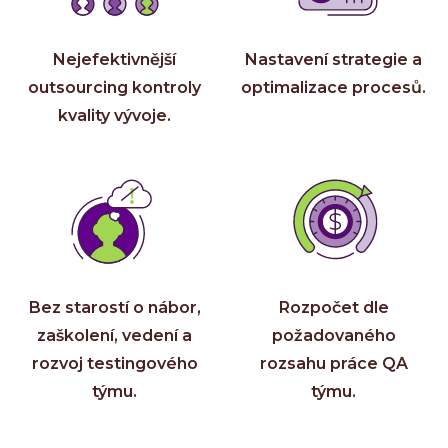
Ke st
Událos
Event
Nejefektivnější
Nastavení strategie a
outsourcing kontroly
optimalizace procesů.
C-Sui
kvality vývoje.
QA M
O INVE
Kdo 
Karié
Konta
Bez starostí o nábor,
Rozpočet dle
zaškolení, vedení a
požadovaného
rozvoj testingového
rozsahu práce QA
týmu.
týmu.