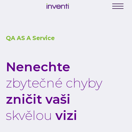
C
E
Menu
K
Busine
QA AS A Service
Digit
Digit
Nenechte
Digit
INVEN
zbytečné chyby
Softwa
Webo
zničit
vaši
Mobil
skvělou
vizi
Enter
Portá
řešení