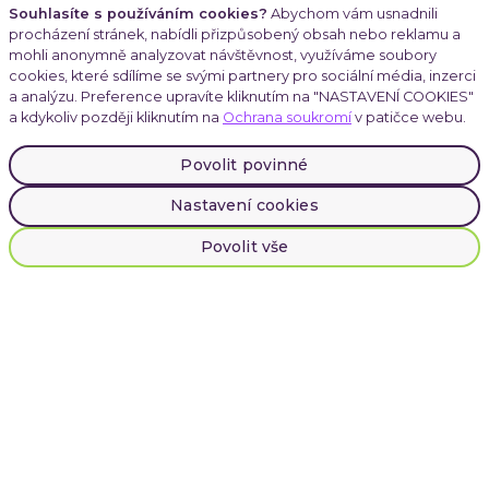
Souhlasíte s používáním cookies?
Abychom vám usnadnili
Software řešení
procházení stránek, nabídli přizpůsobený obsah nebo reklamu a
mohli anonymně analyzovat návštěvnost, využíváme soubory
cookies, které sdílíme se svými partnery pro sociální média, inzerci
a analýzu. Preference upravíte kliknutím na "NASTAVENÍ COOKIES"
Technologické služby
a kdykoliv později kliknutím na
Ochrana soukromí
v patičce webu.
Povolit povinné
Kdo jsme
Nastavení cookies
Povolit vše
C-Suite Meetup
Články
Kariéra